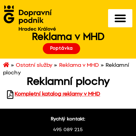
Reklama v MHD
Poptávka
»
Ostatní služby
»
Reklama v MHD
»
Reklamní
plochy
Reklamní plochy
Kompletní katalog reklamy v MHD
Rychlý kontakt:
495 089 215