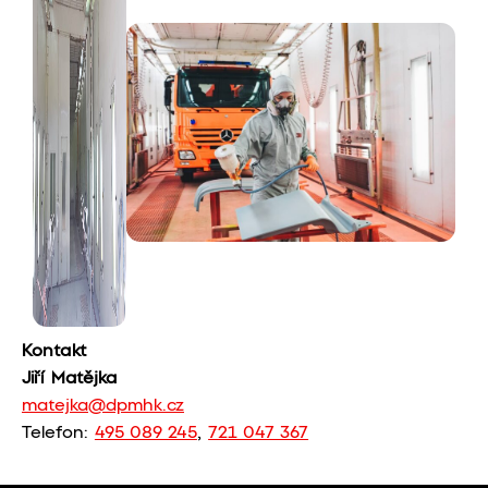
Kontakt
Jiří Matějka
matejka@dpmhk.cz
Telefon:
495 089 245
,
721 047 367