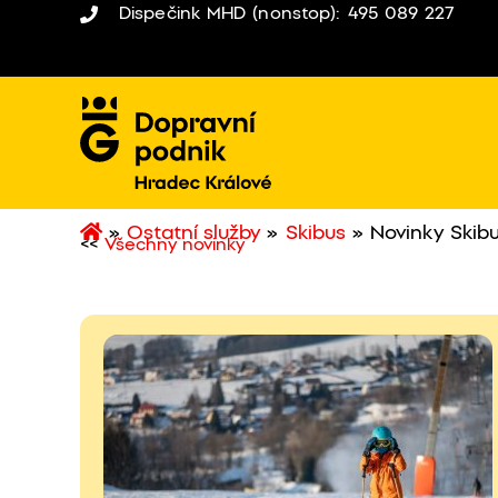
Dispečink MHD (nonstop): 495 089 227
»
Ostatní služby
»
Skibus
»
Novinky Skib
<<
Všechny novinky