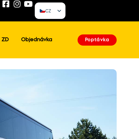
CZ
EN
k ZD
Objednávka
Poptávka