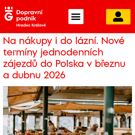
Na nákupy i do lázní. Nové
termíny jednodenních
zájezdů do Polska v březnu
a dubnu 2026