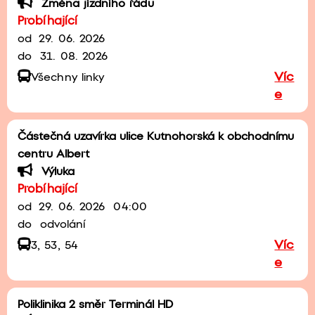
Změna jízdního řádu
Probíhající
od
29. 06. 2026
do
31. 08. 2026
Víc
Všechny linky
e
Částečná uzavírka ulice Kutnohorská k obchodnímu
centru Albert
Výluka
Probíhající
od
29. 06. 2026
04:00
do
odvolání
Víc
3, 53, 54
e
Poliklinika 2 směr Terminál HD