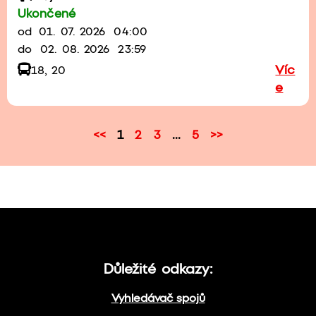
Ukončené
od
01. 07. 2026
04:00
do
02. 08. 2026
23:59
Víc
18, 20
e
<<
1
2
3
...
5
>>
Důležité odkazy:
Vyhledávač spojů