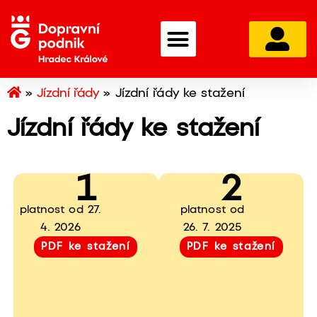
»
Jízdní řády
»
Jízdní řády ke stažení
Jízdní řády ke stažení
1
2
platnost od 27.
platnost od
4. 2026
26. 7. 2025
PDF ke stažení
PDF ke stažení