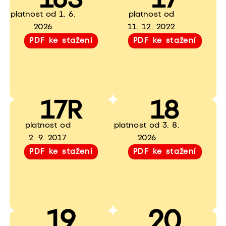
16Š
17
platnost od 1. 6.
platnost od
2026
11. 12. 2022
PDF ke stažení
PDF ke stažení
17R
18
platnost od
platnost od 3. 8.
2. 9. 2017
2026
PDF ke stažení
PDF ke stažení
19
20