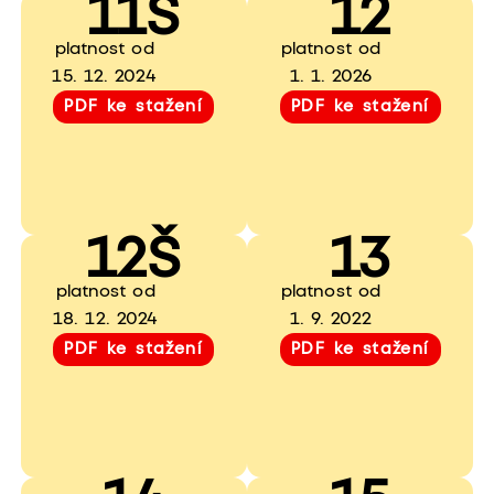
11Š
12
platnost od
platnost od
15. 12. 2024
1. 1. 2026
PDF ke stažení
PDF ke stažení
12Š
13
platnost od
platnost od
18. 12. 2024
1. 9. 2022
PDF ke stažení
PDF ke stažení