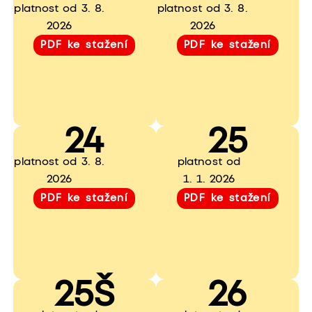
platnost od 3. 8.
platnost od 3. 8.
2026
2026
PDF ke stažení
PDF ke stažení
24
25
platnost od 3. 8.
platnost od
2026
1. 1. 2026
PDF ke stažení
PDF ke stažení
25Š
26