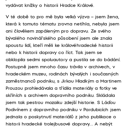
vydávat knížky o historii Hradce Králové.
V té době to pro mě byla velká výzva – jsem žena,
která k tomuto tématu zrovna netíhla, nebyla jsem
ani člověkem zapáleným pro dopravu. Ze svého
bývalého novinářského působení jsem ale znala
spoustu lidí, kteří měli ke královéhradecké historii
nebo k historii dopravy co říct. Tak jsem se
obklopila sedmi spoluautory a pustila se do bádání.
Postupně jsem mnoho času trávila v archivech, v
hradeckém muzeu, rodinách bývalých i současných
zaměstnanců podniku, s Jirkou Hladkým a Martinem
Prouzou prohledávala a třídila materiály a fotky ve
skříních s archivem dopravního podniku. Skládala
jsem tak pestrou mozaiku zdejší historie. S Láďou
Podivínem z dopravního podniku v Pardubicích jsem
jednala o poskytnutí materiálů z jeho publikace o
historii hradecké trolejbusové dopravy… A nebýt