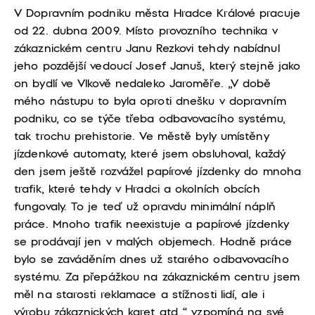
V Dopravním podniku města Hradce Králové pracuje
od 22. dubna 2009. Místo provozního technika v
zákaznickém centru Janu Rezkovi tehdy nabídnul
jeho pozdější vedoucí Josef Januš, který stejně jako
on bydlí ve Vlkově nedaleko Jaroměře. „V době
mého nástupu to byla oproti dnešku v dopravním
podniku, co se týče třeba odbavovacího systému,
tak trochu prehistorie. Ve městě byly umístěny
jízdenkové automaty, které jsem obsluhoval, každý
den jsem ještě rozvážel papírové jízdenky do mnoha
trafik, které tehdy v Hradci a okolních obcích
fungovaly. To je teď už opravdu minimální náplň
práce. Mnoho trafik neexistuje a papírové jízdenky
se prodávají jen v malých objemech. Hodně práce
bylo se zaváděním dnes už starého odbavovacího
systému. Za přepážkou na zákaznickém centru jsem
měl na starosti reklamace a stížnosti lidí, ale i
výrobu zákaznických karet atd.,“ vzpomíná na své