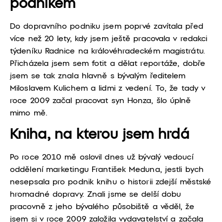
podnikem
Do dopravního podniku jsem poprvé zavítala před
více než 20 lety, kdy jsem ještě pracovala v redakci
týdeníku Radnice na královéhradeckém magistrátu.
Přicházela jsem sem fotit a dělat reportáže, dobře
jsem se tak znala hlavně s bývalým ředitelem
Miloslavem Kulichem a lidmi z vedení. To, že tady v
roce 2009 začal pracovat syn Honza, šlo úplně
mimo mě.
Kniha, na kterou jsem hrdá
Po roce 2010 mě oslovil dnes už bývalý vedoucí
oddělení marketingu František Meduna, jestli bych
nesepsala pro podnik knihu o historii zdejší městské
hromadné dopravy. Znali jsme se delší dobu
pracovně z jeho bývalého působiště a věděl, že
jsem si v roce 2009 založila vydavatelství a začala