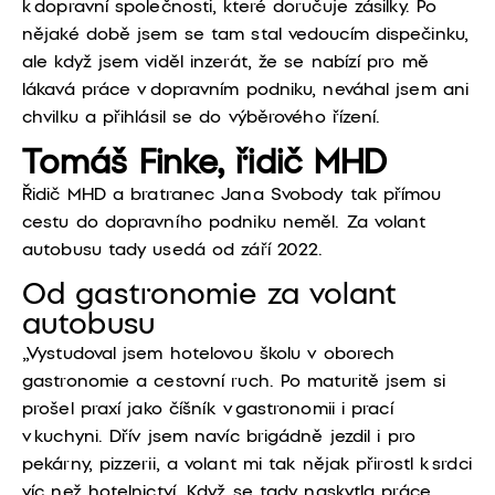
k dopravní společnosti, které doručuje zásilky. Po
nějaké době jsem se tam stal vedoucím dispečinku,
ale když jsem viděl inzerát, že se nabízí pro mě
lákavá
práce
v dopravním podniku, neváhal jsem ani
chvilku a přihlásil se do výběrového řízení.
Tomáš Finke, řidič MHD
Ř
idič
MHD a bratranec Jana Svobody tak přímou
cestu do dopravního podniku neměl.
Za volant
autobusu tady usedá od září 2022.
Od gastronomie za volant
autobusu
„Vystudoval jsem hotelovou školu v oborech
gastronomie a cestovní ruch. Po maturitě jsem si
prošel
praxí jako číšník v gastronomii i prací
v kuchyni. Dřív jsem navíc brigádně jezdil i pro
pekárny, pizzerii, a volant mi tak nějak přirostl k srdci
víc než hotelnictví. Když se tady naskytla práce