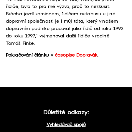
řidiče, byla to pro mě výzva, proč to nezkusit.
Brácha jezdí kamionem, řidičem autobusu u jiné
dopravní společnosti je i můj táta, který v našem
dopravním podniku pracoval jako řidič od roku 1992
do roku 1997,“
vyjmenoval
další řidiče v rodině
Tomáš Finke.
Pokračování článku v
časopise Dopravák
.
Důležité odkazy:
Vyhledávač spojů