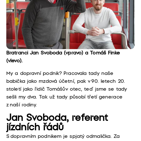
Bratranci Jan Svoboda (vpravo) a Tomáš Finke
(vlevo).
My a dopravní podnik? Pracovala tady naše
babička
jako mzdová účetní
, pak v 90. letech 20.
století jako řidič Tomášův otec, teď jsme se tady
sešli my dva. Tak už
tady působí
třetí generace
z naší rodiny.
Jan Svoboda, referent
jízdních řádů
S
dopravním podnikem
je
spjatý odmalička. Za