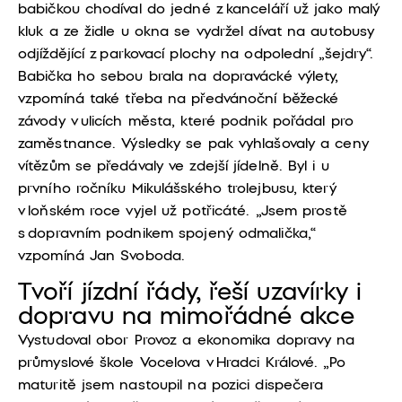
babičkou chodíval do jedné z kanceláří už jako malý
kluk a ze židle u okna se vydržel dívat na autobusy
odjíždějící
z parkovací plochy
na odpolední „šejdry“.
Babička ho sebou brala na dopravácké výlety,
vzpomíná také
třeba
na předvánoční běžecké
závody v ulicích města, které podnik pořáda
l
pro
zaměstnance
. Výsledky se pak vyhlašovaly a ceny
vítězům se předávaly ve zdejší jídelně. Byl
i
u
prvního ročníku Mikulášského trolejbusu, který
v loňském roce vyjel už potřicáté. „Jsem prostě
s dopravním podnikem spojený odmalička,“
vzpomíná Jan Svoboda.
Tvoří jízdní řády, řeší uzavírky i
dopravu na mimořádné akce
Vystudoval obor
Provoz a
ekonomika dopravy na
průmyslové škole Vocelova v Hradci Králové. „Po
maturitě jsem nastoupil na pozici dispečera