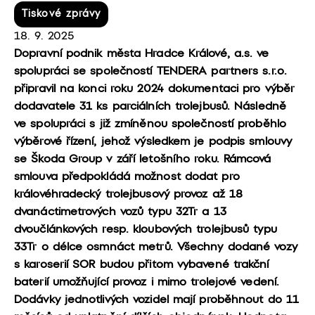
Tiskové zprávy
18. 9. 2025
Dopravní podnik města Hradce Králové, a.s. ve
spolupráci se společností TENDERA partners s.r.o.
připravil na konci roku 2024 dokumentaci pro výběr
dodavatele 31 ks parciálních trolejbusů. Následně
ve spolupráci s již zmíněnou společností proběhlo
výběrové řízení, jehož výsledkem je podpis smlouvy
se Škoda Group v září letošního roku. Rámcová
smlouva předpokládá možnost dodat pro
královéhradecký trolejbusový provoz až 18
dvanáctimetrových vozů typu 32Tr a 13
dvoučlánkových resp. kloubových trolejbusů typu
33Tr o délce osmnáct metrů. Všechny dodané vozy
s karoserií SOR budou přitom vybavené trakční
baterií umožňující provoz i mimo trolejové vedení.
Dodávky jednotlivých vozidel mají proběhnout do 11