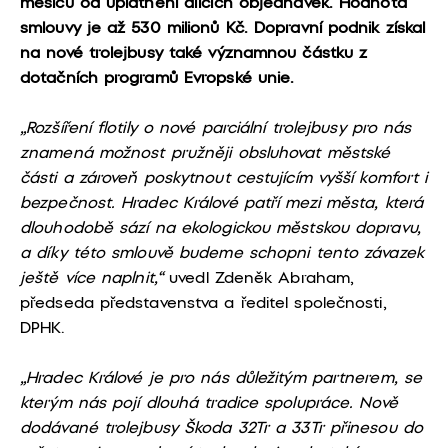
měsíců od uplatnění dílčích objednávek. Hodnota
smlouvy je až 530 milionů Kč. Dopravní podnik získal
na nové trolejbusy také významnou částku z
dotačních programů Evropské unie.
„Rozšíření flotily o nové parciální trolejbusy pro nás
znamená možnost pružněji obsluhovat městské
části a zároveň poskytnout cestujícím vyšší komfort i
bezpečnost. Hradec Králové patří mezi města, která
dlouhodobě sází na ekologickou městskou dopravu,
a díky této smlouvě budeme schopni tento závazek
ještě více naplnit,“
uvedl Zdeněk Abraham,
předseda představenstva a ředitel společnosti,
DPHK.
„Hradec Králové je pro nás důležitým partnerem, se
kterým nás pojí dlouhá tradice spolupráce. Nově
dodávané trolejbusy Škoda 32Tr a 33Tr přinesou do