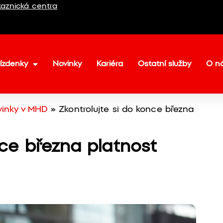
aznická centra
ízdenky
Novinky
Kariéra
Ostatní služby
O n
vinky v MHD
»
Zkontrolujte si do konce března
nce března platnost