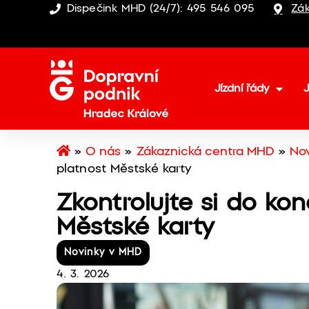
Dispečink MHD (24/7): 495 546 095
Zák
Jízdní řády
J
»
O nás
»
Zákaznická centra MHD
»
No
platnost Městské karty
Zkontrolujte si do ko
Městské karty
Novinky v MHD
4. 3. 2026