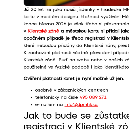
Již 20 let lze jako nosič jízdenky v hradecké 
kartu v modrém designu. Možnost využívání Měs
konce března 2026 je však třeba si překontrolov
v
Klientské zóně
a městskou kartu si přidali jak
opačném případě je třeba registraci v Klientsk
které nebudou přidány do Klientské zóny, pře
K zachování platnosti včetně převedení případné
Klientské zóně. Buď na webu nebo v našich zá
použitelné ve fyzické podobě i jako identifik
Ověření platnosti karet je nyní možné už jen:
osobně v zákaznických centrech
telefonicky na čísle
495 089 271
e-mailem na
info@dpmhk.cz
Jak to bude se zůstatk
registraci v Klientské z