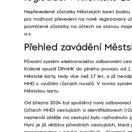
Nepřevedené zůstatky Městských karet budou po
pro možnost převedení na nově registrovaný úč
promlčené zůstatky na účtech se stanou maje
a.s.
Přehled zavádění Městsk
Původní systém elektronického odbavování ces
Králové spustil DPmHK do plného provozu od 1
Městské karty, tedy více než 17 let, a již neo
MHD s využitím různých nosičů. V tomto systém
Městskou kartu.
Od března 2024 byl spuštěný nový odbavovací s
(účtech MHD) cestujících a identifikátorech (
nejmenší zátěže na cestující bylo rozhodnuto
Nyní je již většina původních cestujících, kter