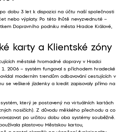
 dobu 3 let k dispozici na účtu naší společnosti
et nebo výplaty. Po této lhůtě nevyzvednuté –
tkem Dopravního podniku města Hradce Králové,
é karty a Klientské zóny
tujících městské hromadné dopravy v Hradci
. 1. 2006 – systém fungoval s příchodem hradecké
dpovídal moderním trendům odbavování cestujících v
u se veškeré jízdenky a kredit zapisovaly přímo na
ystém, který je postavený na virtuálních kartách
různých nosičích). Z důvodu měkkého přechodu a co
 provozovat po určitou dobu oba systémy souběžně.
á používala plastovou Městskou kartou,