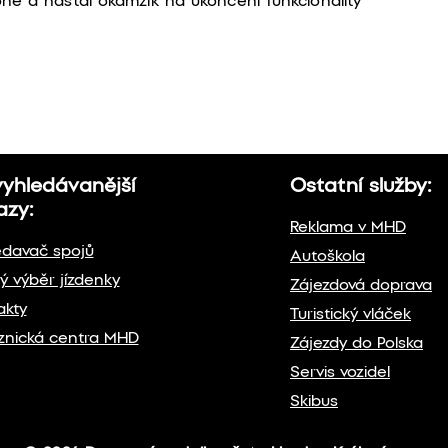
óně a nastal okamžik na ukončení funkcionality
vyhledávanější
Ostatní služby:
azy:
Reklama v MHD
edavač spojů
Autoškola
ý výběr jízdenky
Zájezdová doprava
akty
Turistický vláček
znická centra MHD
Zájezdy do Polska
Servis vozidel
Skibus