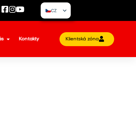
CZ
EN
ás
Kontakty
Klientská zóna