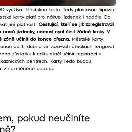
MHD využívat Městskou kartu. Tedy plastovou čipovou
tské karty platí pro nákup jízdenek i nadále. Do
at její platnost.
Cestující, kteří se již zaregistrovali
o nosič jízdenky, nemusí nyní činit žádné kroky. V
é zóně učinit do konce března.
Městské karty,
stanou od 1. dubna ve vozových čtečkách fungovat.
ho zůstatku kreditu stačí učinit registraci v
kaznických centrech. Karty Iredo budou
átor v nezměněné podobě.
em, pokud neučiníte
óně?