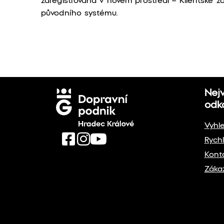
zaregistrována v novém prostředí – Klientské z
původního systému.
Nej
odk
Vyhl
Rychl
Kont
Záka