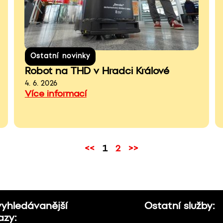
Ostatní novinky
Robot na THD v Hradci Králové
4. 6. 2026
Více informací
<<
1
2
>>
vyhledávanější
Ostatní služby:
azy: