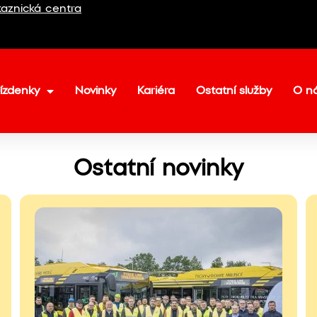
aznická centra
ízdenky
Novinky
Kariéra
Ostatní služby
O n
Ostatní novinky