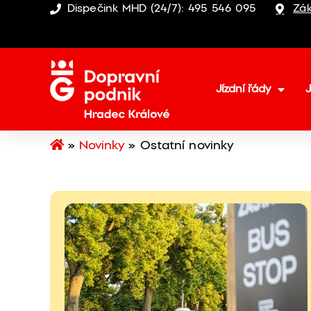
Dispečink MHD (24/7): 495 546 095
Zák
Jízdní řády
J
»
Novinky
»
Ostatní novinky