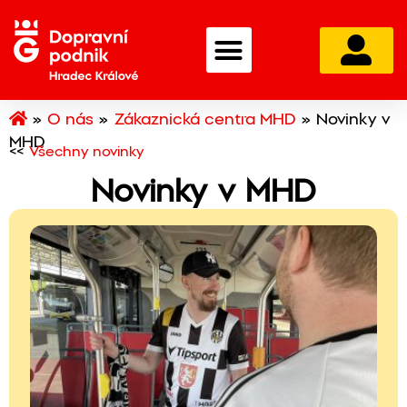
»
O nás
»
Zákaznická centra MHD
»
Novinky v
MHD
<<
Všechny novinky
Novinky v MHD